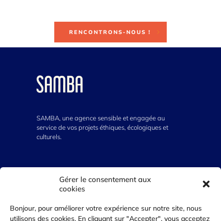
RENCONTRONS-NOUS !
SAMBA, une agence sensible et engagée au
service de vos projets éthiques, écologiques et
culturels.
VOUS AVEZ UN PROJET ?
Gérer le consentement aux
cookies
07 64 300 555
Bonjour, pour améliorer votre expérience sur notre site, nous
contact@agence-samba.com
utilisons des cookies. En cliquant sur "Accepter", vous acceptez