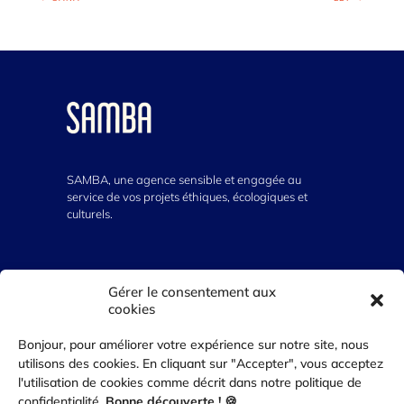
SAMBA, une agence sensible et engagée au
service de vos projets éthiques, écologiques et
culturels.
VOUS AVEZ UN PROJET ?
Gérer le consentement aux
cookies
07 64 300 555
Bonjour, pour améliorer votre expérience sur notre site, nous
contact@agence-samba.com
utilisons des cookies. En cliquant sur "Accepter", vous acceptez
l'utilisation de cookies comme décrit dans notre politique de
confidentialité.
Bonne découverte ! 🍪