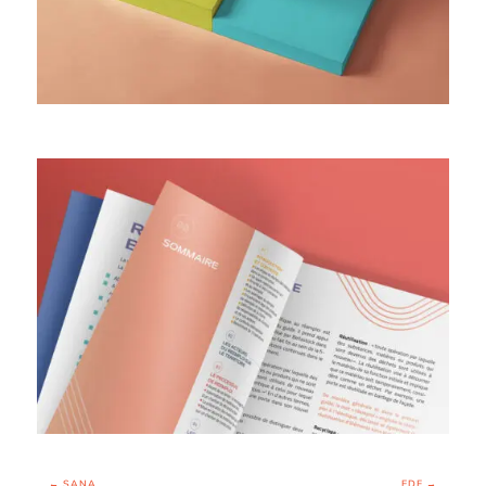
←
SANA
EDF
→