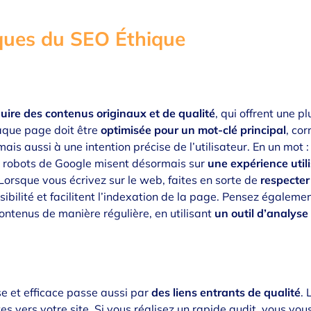
ques du SEO Éthique
uire des contenus originaux et de qualité
, qui offrent une p
aque page doit être
optimisée pour un mot-clé principal
, co
s aussi à une intention précise de l’utilisateur. En un mot : 
s robots de Google misent désormais sur
une expérience util
Lorsque vous écrivez sur le web, faites en sorte de
respecter
lisibilité et facilitent l’indexation de la page. Pensez égaleme
ontenus de manière régulière, en utilisant
un outil d’analys
 et efficace passe aussi par
des liens entrants de qualité
. 
es vers votre site. Si vous réalisez un rapide audit, vous vo