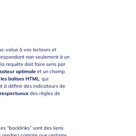
lus-value à vos lecteurs et
rrespondant non seulement à un
la requête doit faire sens par
isateur optimale
et un champ
 les balises HTML
, qui
nt à définir des indicateurs de
e respectueux
des règles de
Les “backlinks” sont des liens
us rendrez compte que certains